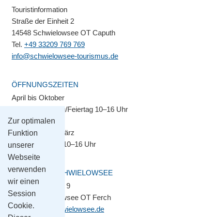
Touristinformation
Straße der Einheit 2
14548 Schwielowsee OT Caputh
Tel.
+49 33209 769 769
info@schwielowsee-tourismus.de
ÖFFNUNGSZEITEN
April bis Oktober
Montag–Sonntag/Feiertag 10–16 Uhr
Zur optimalen
November bis März
Funktion
Montag–Freitag 10–16 Uhr
unserer
Webseite
verwenden
GEMEINDE SCHWIELOWSEE
wir einen
Potsdamer Platz 9
Session
14548 Schwielowsee OT Ferch
Cookie.
gemeinde@schwielowsee.de