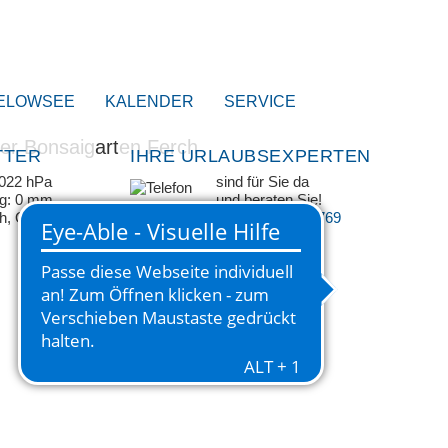
ELOWSEE
KALENDER
SERVICE
TTER
IHRE URLAUBSEXPERTEN
1022 hPa
sind für Sie da
ag: 0 mm
und beraten Sie!
/h, ONO
+49 33209 769 769