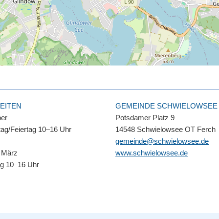
EITEN
GEMEINDE SCHWIELOWSEE
ber
Potsdamer Platz 9
ag/Feiertag 10–16 Uhr
14548 Schwielowsee OT Ferch
gemeinde@schwielowsee.de
 März
www.schwielowsee.de
ag 10–16 Uhr