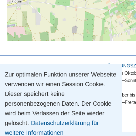
KULTUR- UND TOURISMUSAMT
ÖFFNUNGSZ
Touristinformation
April bis Okto
Zur optimalen Funktion unserer Webseite
Straße der Einheit 2
Montag–Sonnt
verwenden wir einen Session Cookie.
14548 Schwielowsee OT Caputh
Dieser speichert keine
Tel.
+49 33209 769 769
November bis
info@schwielowsee-tourismus.de
Montag–Freit
personenbezogenen Daten. Der Cookie
wird beim Verlassen der Seite wieder
gelöscht.
Datenschutzerklärung für
weitere Informationen