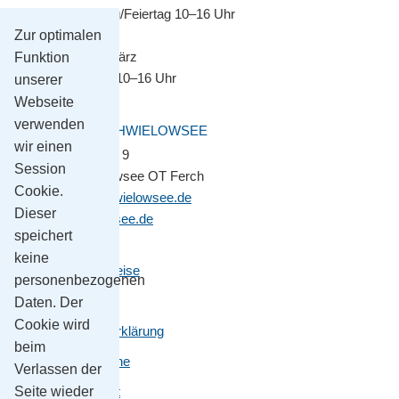
Montag–Sonntag/Feiertag 10–16 Uhr
Zur optimalen
November bis März
Funktion
Montag–Freitag 10–16 Uhr
unserer
Webseite
verwenden
GEMEINDE SCHWIELOWSEE
wir einen
Potsdamer Platz 9
Session
14548 Schwielowsee OT Ferch
Cookie.
gemeinde@schwielowsee.de
Dieser
www.schwielowsee.de
speichert
keine
Kontakt & Anreise
personenbezogenen
Impressum
Daten. Der
Cookie wird
Datenschutzerklärung
beim
Leichte Sprache
Verlassen der
Seite wieder
Barrierefreiheit