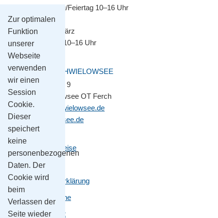
Montag–Sonntag/Feiertag 10–16 Uhr
Zur optimalen
November bis März
Funktion
Montag–Freitag 10–16 Uhr
unserer
Webseite
verwenden
GEMEINDE SCHWIELOWSEE
wir einen
Potsdamer Platz 9
Session
14548 Schwielowsee OT Ferch
Cookie.
gemeinde@schwielowsee.de
Dieser
www.schwielowsee.de
speichert
keine
Kontakt & Anreise
personenbezogenen
Impressum
Daten. Der
Cookie wird
Datenschutzerklärung
beim
Leichte Sprache
Verlassen der
Seite wieder
Barrierefreiheit