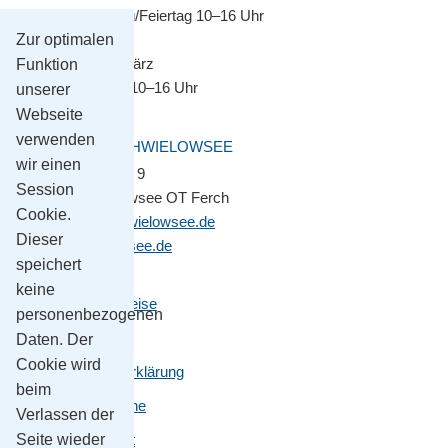
Montag–Sonntag/Feiertag 10–16 Uhr
Zur optimalen
November bis März
Funktion
Montag–Freitag 10–16 Uhr
unserer
Webseite
verwenden
GEMEINDE SCHWIELOWSEE
wir einen
Potsdamer Platz 9
Session
14548 Schwielowsee OT Ferch
Cookie.
gemeinde@schwielowsee.de
Dieser
www.schwielowsee.de
speichert
keine
Kontakt & Anreise
personenbezogenen
Impressum
Daten. Der
Cookie wird
Datenschutzerklärung
beim
Leichte Sprache
Verlassen der
Seite wieder
Barrierefreiheit